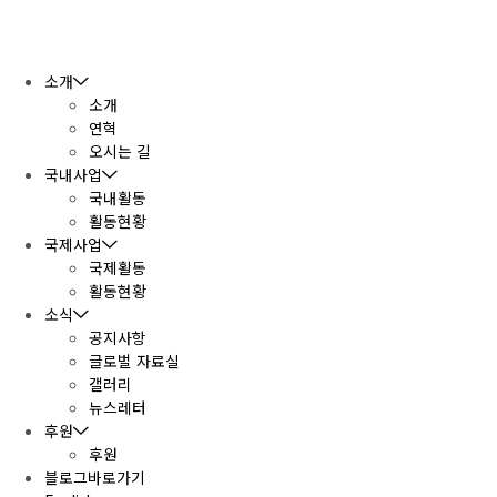
콘
텐
츠
로
소개
건
소개
너
연혁
뛰
오시는 길
기
국내사업
국내활동
활동현황
국제사업
국제활동
활동현황
소식
공지사항
글로벌 자료실
갤러리
뉴스레터
후원
후원
블로그바로가기