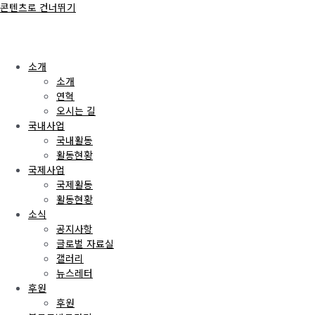
콘텐츠로 건너뛰기
소개
소개
연혁
오시는 길
국내사업
국내활동
활동현황
국제사업
국제활동
활동현황
소식
공지사항
글로벌 자료실
갤러리
뉴스레터
후원
후원