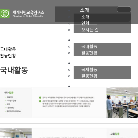
콘
소개
텐
츠
소개
로
연혁
건
오시는 길
너
국내사업
뛰
국내활동
기
국내활동
활동현황
활동현황
국제사업
국내활동
국제활동
활동현황
소식
공지사항
글로벌 자료실
갤러리
뉴스레터
후원
후원